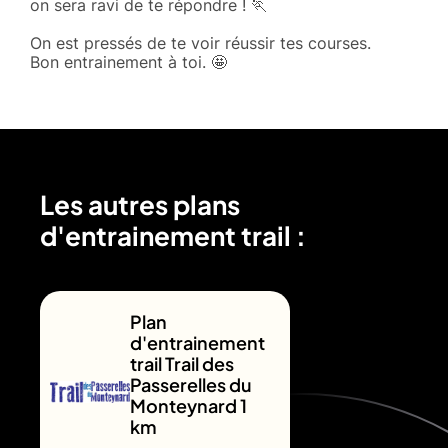
on sera ravi de te répondre ! 🏃
On est pressés de te voir réussir tes courses.
Bon entrainement à toi. 🤩
Les autres plans
d'entrainement trail :
Plan
d'entrainement
trail Trail des
Passerelles du
Monteynard 1
km