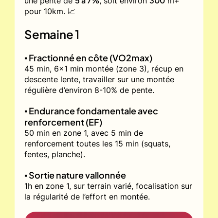
5 à 7%
300
une pente de
, soit environ
m+
pour 10km. 📈
Semaine 1
▪️ Fractionné en côte (VO2max)
45 min, 6x1 min montée (zone 3), récup en
descente lente, travailler sur une montée
régulière d’environ 8-10% de pente.
▪️ Endurance fondamentale avec
renforcement (EF)
50 min en zone 1, avec 5 min de
renforcement toutes les 15 min (squats,
fentes, planche).
▪️ Sortie nature vallonnée
1h en zone 1, sur terrain varié, focalisation sur
la régularité de l’effort en montée.