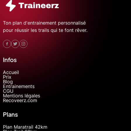
Ton plan d'entrainement personnalisé
pour réussir les trails qui te font rêver.
Infos
Accueil
Prix
Blog
Entrainements
CGU
Mentions légales
Recoveerz.com
Plans
Plan Maratrail 42km