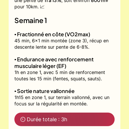
11 à 13%
600 m+
une pente de
, soit environ
pour 10km. 📈
Semaine 1
▪️ Fractionné en côte (VO2max)
45 min, 6x1 min montée (zone 3), récup en
descente lente sur pente de 6-8%.
▪️ Endurance avec renforcement
musculaire léger (EF)
1h en zone 1, avec 5 min de renforcement
toutes les 15 min (fentes, squats, sauts).
▪️ Sortie nature vallonnée
1h15 en zone 1, sur terrain vallonné, avec un
focus sur la régularité en montée.
⏲ Durée totale : 3h