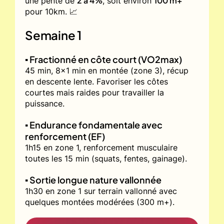
2 à 4%
100 m+
une pente de
, soit environ
pour 10km. 📈
Semaine 1
▪️ Fractionné en côte court (VO2max)
45 min, 8x1 min en montée (zone 3), récup
en descente lente. Favoriser les côtes
courtes mais raides pour travailler la
puissance.
▪️ Endurance fondamentale avec
renforcement (EF)
1h15 en zone 1, renforcement musculaire
toutes les 15 min (squats, fentes, gainage).
▪️ Sortie longue nature vallonnée
1h30 en zone 1 sur terrain vallonné avec
quelques montées modérées (300 m+).