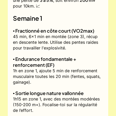
3 à 5%
200 m+
une pente de
, soit environ
pour 10km. 📈
Semaine 1
▪️ Fractionné en côte court (VO2max)
45 min, 6x1 min en montée (zone 3), récup
en descente lente. Utilise des pentes raides
pour travailler l'explosivité.
▪️ Endurance fondamentale +
renforcement (EF)
1h en zone 1, ajoute 5 min de renforcement
musculaire toutes les 20 min (fentes, squats,
gainage).
▪️ Sortie longue nature vallonnée
1h15 en zone 1, avec des montées modérées
(150-200 m+). Focalise-toi sur la régularité
de l’effort.