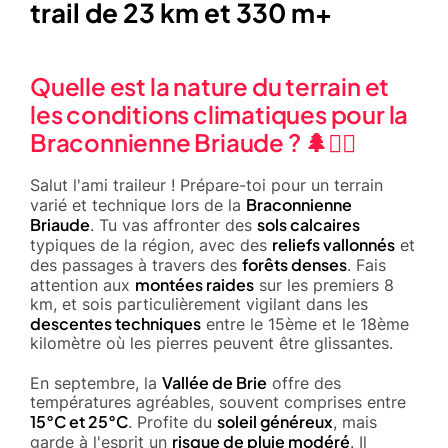
trail de 23 km et 330 m+
Quelle est la nature du terrain et
les conditions climatiques pour la
Braconnienne Briaude ? 🌲🏃‍♂️
Salut l'ami traileur ! Prépare-toi pour un terrain
Braconnienne
varié et technique lors de la
Briaude
sols calcaires
. Tu vas affronter des
reliefs vallonnés
typiques de la région, avec des
et
forêts denses
des passages à travers des
. Fais
montées raides
attention aux
sur les premiers 8
km, et sois particulièrement vigilant dans les
descentes techniques
entre le 15ème et le 18ème
kilomètre où les pierres peuvent être glissantes.
Vallée de Brie
En septembre, la
offre des
températures agréables, souvent comprises entre
15°C et 25°C
soleil généreux
. Profite du
, mais
risque de pluie modéré
garde à l'esprit un
. Il