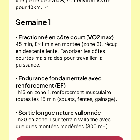
2 à 4%
100 m+
une pente de
, soit environ
pour 10km. 📈
Semaine 1
▪️ Fractionné en côte court (VO2max)
45 min, 8x1 min en montée (zone 3), récup
en descente lente. Favoriser les côtes
courtes mais raides pour travailler la
puissance.
▪️ Endurance fondamentale avec
renforcement (EF)
1h15 en zone 1, renforcement musculaire
toutes les 15 min (squats, fentes, gainage).
▪️ Sortie longue nature vallonnée
1h30 en zone 1 sur terrain vallonné avec
quelques montées modérées (300 m+).