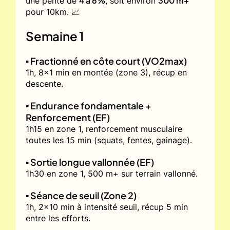
4 à 6%
300 m+
une pente de
, soit environ
pour 10km. 📈
Semaine 1
▪️ Fractionné en côte court (VO2max)
1h, 8x1 min en montée (zone 3), récup en
descente.
▪️ Endurance fondamentale +
Renforcement (EF)
1h15 en zone 1, renforcement musculaire
toutes les 15 min (squats, fentes, gainage).
▪️ Sortie longue vallonnée (EF)
1h30 en zone 1, 500 m+ sur terrain vallonné.
▪️ Séance de seuil (Zone 2)
1h, 2x10 min à intensité seuil, récup 5 min
entre les efforts.