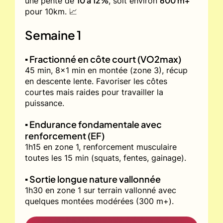
10 à 12%
600 m+
une pente de
, soit environ
pour 10km. 📈
Semaine 1
▪️ Fractionné en côte court (VO2max)
45 min, 8x1 min en montée (zone 3), récup
en descente lente. Favoriser les côtes
courtes mais raides pour travailler la
puissance.
▪️ Endurance fondamentale avec
renforcement (EF)
1h15 en zone 1, renforcement musculaire
toutes les 15 min (squats, fentes, gainage).
▪️ Sortie longue nature vallonnée
1h30 en zone 1 sur terrain vallonné avec
quelques montées modérées (300 m+).