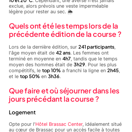
10 et 20°C
. Cependant, une averse n'est jamais
exclue, alors prévois une veste imperméable
légère pour rester au sec. 🌦️
Quels ont été les temps lors de la
précédente édition de la course ?
241 participants
Lors de la dernière édition, sur
,
42 ans
l'âge moyen était de
. Les femmes ont
4h7
terminé en moyenne en
, tandis que le temps
3h29
moyen des hommes était de
. Pour les plus
top 10%
2h45
compétitifs, le
a franchi la ligne en
,
top 50%
3h36
et le
en
.
Que faire et où séjourner dans les
jours précédant la course ?
Logement
Opte pour l'
Hôtel Brassac Center
, idéalement situé
au cœur de Brassac pour un accès facile à toutes