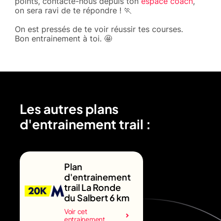
points, contacte-nous depuis ton
espace coach
,
on sera ravi de te répondre ! 🏃
On est pressés de te voir réussir tes courses.
Bon entrainement à toi. 🤩
Les autres plans
d'entrainement trail :
Plan
d'entrainement
trail La Ronde
du Salbert 6 km
Voir cet
entrainement