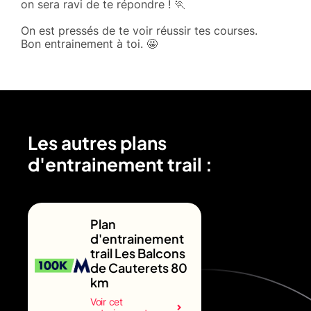
on sera ravi de te répondre ! 🏃
On est pressés de te voir réussir tes courses.
Bon entrainement à toi. 🤩
Les autres plans
d'entrainement trail :
Plan
d'entrainement
trail Les Balcons
de Cauterets 80
km
Voir cet