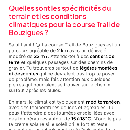
Quelles sont les spécificités du
terrain et les conditions
climatiques pour la course Trail de
Bouzigues ?
Salut l'ami ! 😊 La course Trail de Bouzigues est un
2 km
parcours agréable de
avec un dénivelé
22 m+
sentiers de
modéré de
. Attends-toi à des
terre
et quelques passages sur des chemins de
légères montées
gravier. Tu trouveras surtout de
et descentes
qui ne devraient pas trop te poser
de problème, mais fais attention aux quelques
pierres qui pourraient se trouver sur le chemin,
surtout après les pluies.
méditerranéen
En mars, le climat est typiquement
,
avec des températures douces et agréables. Tu
peux t'attendre à des journées ensoleillées avec
15 à 18°C
des températures autour de
. N'oublie pas
ta crème solaire si le soleil brille fort et reste
vigilant aux éventuels vents rafraîchissants de la