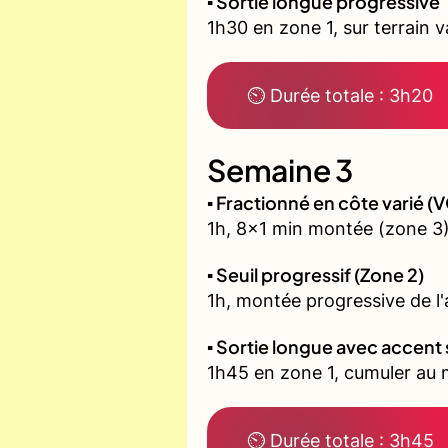
▪️ Sortie longue progressive
1h30 en zone 1, sur terrain 
⏲ Durée totale : 3h20
Semaine 3
▪️ Fractionné en côte varié 
1h, 8x1 min montée (zone 3)
▪️ Seuil progressif (Zone 2)
1h, montée progressive de l'a
▪️ Sortie longue avec accent 
1h45 en zone 1, cumuler au m
⏲ Durée totale : 3h45