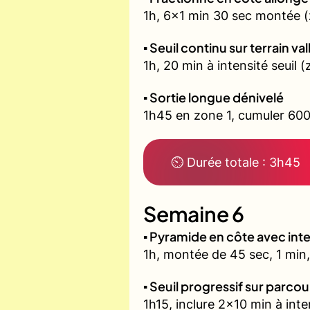
1h, 6x1 min 30 sec montée (
▪️ Seuil continu sur terrain v
1h, 20 min à intensité seuil
▪️ Sortie longue dénivelé
1h45 en zone 1, cumuler 600
⏲ Durée totale : 3h45
Semaine 6
▪️ Pyramide en côte avec in
1h, montée de 45 sec, 1 min,
▪️ Seuil progressif sur parco
1h15, inclure 2x10 min à inte