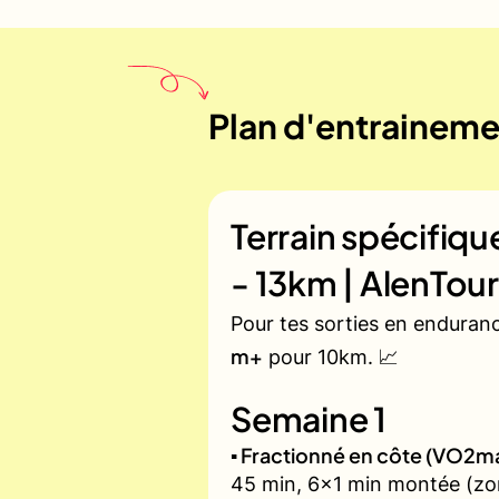
Plan d'entrainemen
Terrain spécifiq
- 13km | AlenTou
Pour tes sorties en enduran
m+
pour 10km. 📈
Semaine 1
▪️ Fractionné en côte (VO2m
45 min, 6x1 min montée (zon