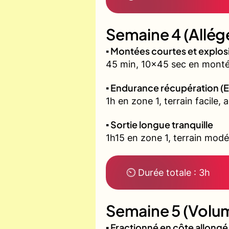
Semaine 4 (Allég
▪️ Montées courtes et explo
45 min, 10x45 sec en montée
▪️ Endurance récupération (E
1h en zone 1, terrain facile, 
▪️ Sortie longue tranquille
1h15 en zone 1, terrain modé
⏲ Durée totale : 3h
Semaine 5 (Volum
▪️ Fractionné en côte allon