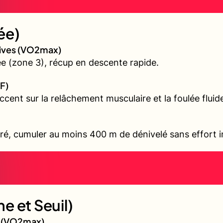
ée)
sives (VO2max)
 (zone 3), récup en descente rapide.
F)
accent sur la relâchement musculaire et la foulée fluid
ré, cumuler au moins 400 m de dénivelé sans effort i
e et Seuil)
gé (VO2max)