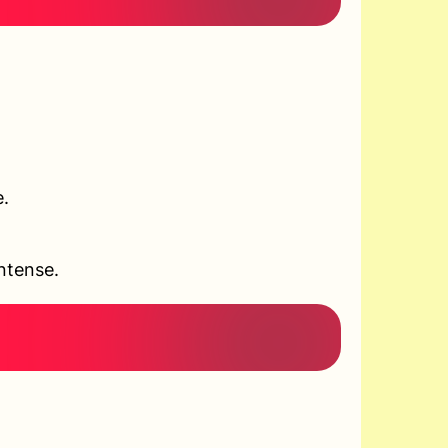
e.
ntense.