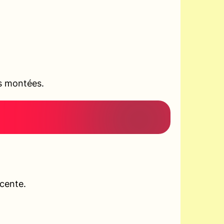
es montées.
scente.