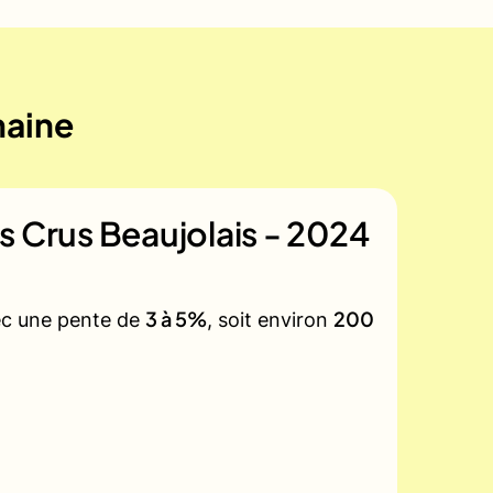
maine
s Crus Beaujolais - 2024
3 à 5%
200
vec une pente de
, soit environ