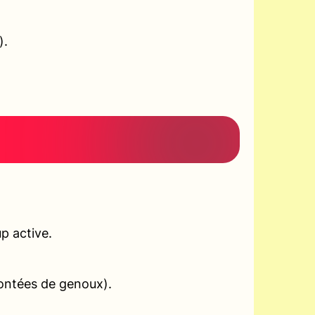
).
p active.
montées de genoux).