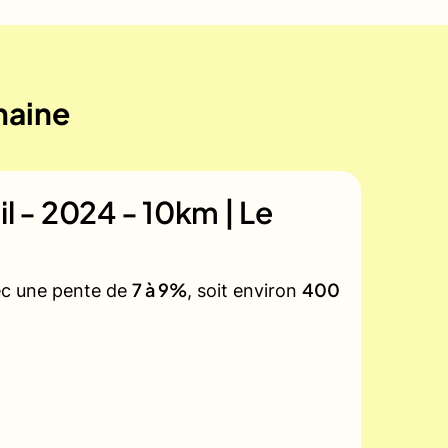
maine
il - 2024 - 10km | Le
7 à 9%
400
vec une pente de
, soit environ