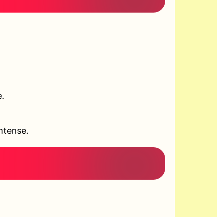
e.
ntense.