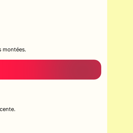
es montées.
scente.