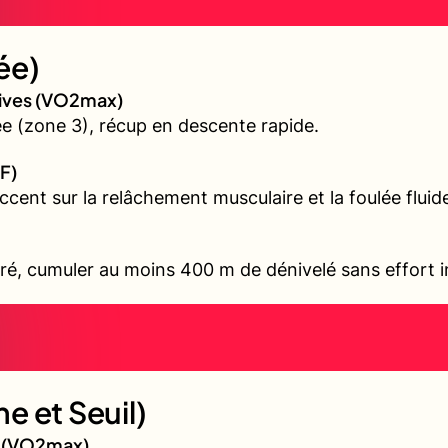
ée)
sives (VO2max)
 (zone 3), récup en descente rapide.
F)
accent sur la relâchement musculaire et la foulée fluid
ré, cumuler au moins 400 m de dénivelé sans effort i
e et Seuil)
gé (VO2max)