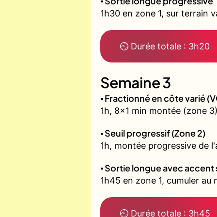
▪️ Sortie longue progressive
1h30 en zone 1, sur terrain 
⏲ Durée totale : 3h20
Semaine 3
▪️ Fractionné en côte varié 
1h, 8x1 min montée (zone 3)
▪️ Seuil progressif (Zone 2)
1h, montée progressive de l'a
▪️ Sortie longue avec accent 
1h45 en zone 1, cumuler au m
⏲ Durée totale : 3h45