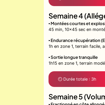
Semaine 4 (Allég
▪️ Montées courtes et explo
45 min, 10x45 sec en montée
▪️ Endurance récupération (E
1h en zone 1, terrain facile, 
▪️ Sortie longue tranquille
1h15 en zone 1, terrain modé
⏲ Durée totale : 3h
Semaine 5 (Volum
▪️ Fractionné en côte allon