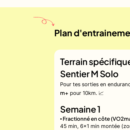
Plan d'entrainemen
Terrain spécifiq
Sentier M Solo
Pour tes sorties en enduran
m+
pour 10km. 📈
Semaine 1
▪️ Fractionné en côte (VO2m
45 min, 6x1 min montée (zon