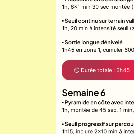
1h, 6x1 min 30 sec montée (
▪️ Seuil continu sur terrain v
1h, 20 min à intensité seuil
▪️ Sortie longue dénivelé
1h45 en zone 1, cumuler 600
⏲ Durée totale : 3h45
Semaine 6
▪️ Pyramide en côte avec in
1h, montée de 45 sec, 1 min,
▪️ Seuil progressif sur parco
1h15, inclure 2x10 min à inte