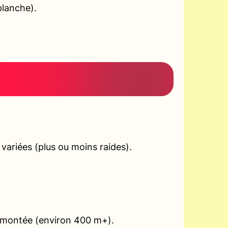
planche).
ariées (plus ou moins raides).
en montée (environ 400 m+).