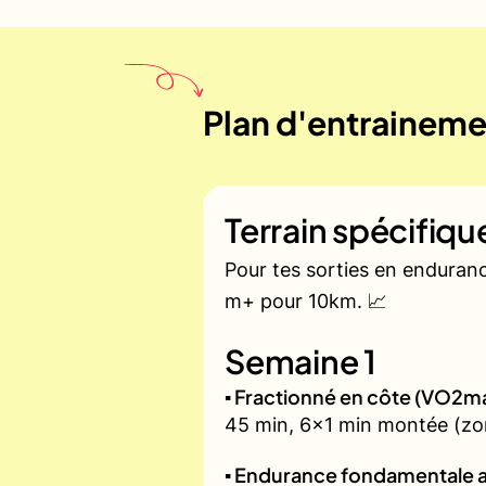
Plan d'entrainemen
Terrain spécifiq
Pour tes sorties en enduran
m+ pour 10km. 📈
Semaine 1
▪️ Fractionné en côte (VO2m
45 min, 6x1 min montée (zone
▪️ Endurance fondamentale 