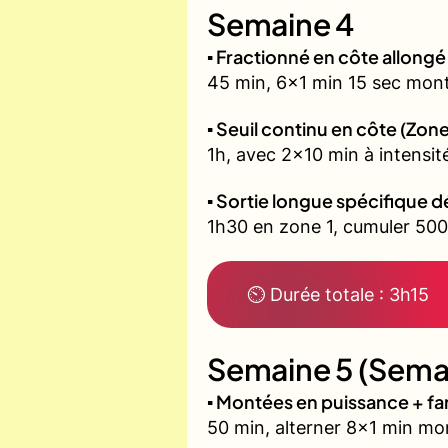
Semaine 4
▪️ Fractionné en côte allon
45 min, 6x1 min 15 sec mont
▪️ Seuil continu en côte (Zone
1h, avec 2x10 min à intensit
▪️ Sortie longue spécifique d
1h30 en zone 1, cumuler 500 
⏲ Durée totale : 3h15
Semaine 5 (Semai
▪️ Montées en puissance + f
50 min, alterner 8x1 min mon