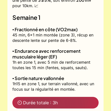
3 à 5%
200 m+
une pente de
, soit environ
pour 10km. 📈
Semaine 1
▪️ Fractionné en côte (VO2max)
45 min, 6x1 min montée (zone 3), récup en
descente lente sur pente de 6-8%.
▪️ Endurance avec renforcement
musculaire léger (EF)
1h en zone 1, avec 5 min de renforcement
toutes les 15 min (fentes, squats, sauts).
▪️ Sortie nature vallonnée
1h15 en zone 1, sur terrain vallonné, avec un
focus sur la régularité en montée.
⏲ Durée totale : 3h