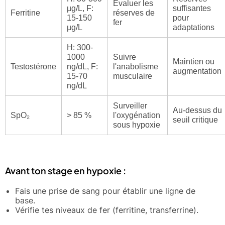
Évaluer les
µg/L, F:
suffisantes
Ferritine
réserves de
15-150
pour
fer
µg/L
adaptations
H: 300-
1000
Suivre
Maintien ou
Testostérone
ng/dL, F:
l'anabolisme
augmentation
15-70
musculaire
ng/dL
Surveiller
Au-dessus du
SpO₂
> 85 %
l'oxygénation
seuil critique
sous hypoxie
Avant ton stage en hypoxie :
Fais une prise de sang pour établir une ligne de
base.
Vérifie tes niveaux de fer (ferritine, transferrine).