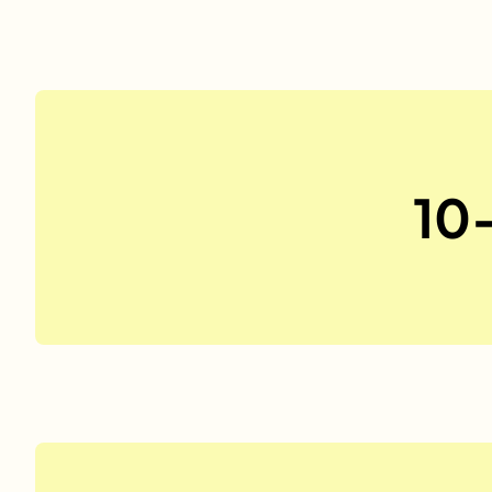
No items found.
10-
No items found.