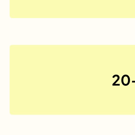
No items found.
20-
No items found.