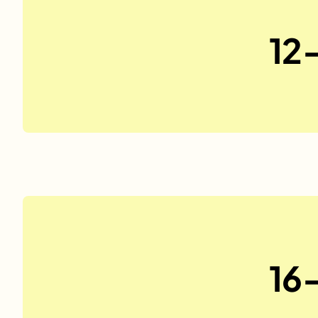
12-
No items found.
16-