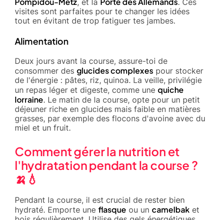
Pompidou-Metz
Porte des Allemands
, et la
. Ces
visites sont parfaites pour te changer les idées
tout en évitant de trop fatiguer tes jambes.
Alimentation
Deux jours avant la course, assure-toi de
glucides complexes
consommer des
pour stocker
de l'énergie : pâtes, riz, quinoa. La veille, privilégie
quiche
un repas léger et digeste, comme une
lorraine
. Le matin de la course, opte pour un petit
déjeuner riche en glucides mais faible en matières
grasses, par exemple des flocons d'avoine avec du
miel et un fruit.
Comment gérer la nutrition et
l'hydratation pendant la course ?
🍌💧
Pendant la course, il est crucial de rester bien
flasque
camelbak
hydraté. Emporte une
ou un
et
bois régulièrement. Utilise des gels énergétiques