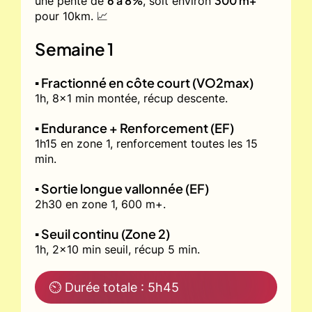
6 à 8%
300 m+
une pente de
, soit environ
pour 10km. 📈
Semaine 1
▪️ Fractionné en côte court (VO2max)
1h, 8x1 min montée, récup descente.
▪️ Endurance + Renforcement (EF)
1h15 en zone 1, renforcement toutes les 15
min.
▪️ Sortie longue vallonnée (EF)
2h30 en zone 1, 600 m+.
▪️ Seuil continu (Zone 2)
1h, 2x10 min seuil, récup 5 min.
⏲ Durée totale : 5h45